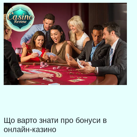
Що варто знати про бонуси в
онлайн-казино