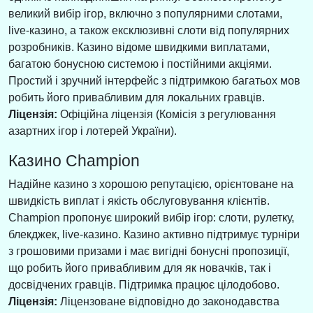
великий вибір ігор, включно з популярними слотами,
live-казино, а також ексклюзивні слоти від популярних
розробників. Казино відоме швидкими виплатами,
багатою бонусною системою і постійними акціями.
Простий і зручний інтерфейс з підтримкою багатьох мов
робить його привабливим для локальних гравців.
Ліцензія:
Офіційна ліцензія (Комісія з регулювання
азартних ігор і лотерей України).
Казино Champion
Надійне казино з хорошою репутацією, орієнтоване на
швидкість виплат і якість обслуговування клієнтів.
Champion пропонує широкий вибір ігор: слоти, рулетку,
блекджек, live-казино. Казино активно підтримує турніри
з грошовими призами і має вигідні бонусні пропозиції,
що робить його привабливим для як новачків, так і
досвідчених гравців. Підтримка працює цілодобово.
Ліцензія:
Ліцензоване відповідно до законодавства