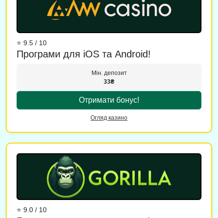
⭐ 9.5 / 10
Програми для iOS та Android!
Мін. депозит
33₴
Отримати бонус!
Огляд казино
⭐ 9.0 / 10