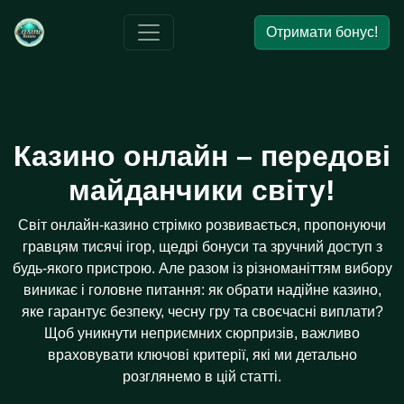
Отримати бонус!
Казино онлайн – передові
майданчики світу!
Світ онлайн-казино стрімко розвивається, пропонуючи
гравцям тисячі ігор, щедрі бонуси та зручний доступ з
будь-якого пристрою. Але разом із різноманіттям вибору
виникає і головне питання: як обрати надійне казино,
яке гарантує безпеку, чесну гру та своєчасні виплати?
Щоб уникнути неприємних сюрпризів, важливо
враховувати ключові критерії, які ми детально
розглянемо в цій статті.