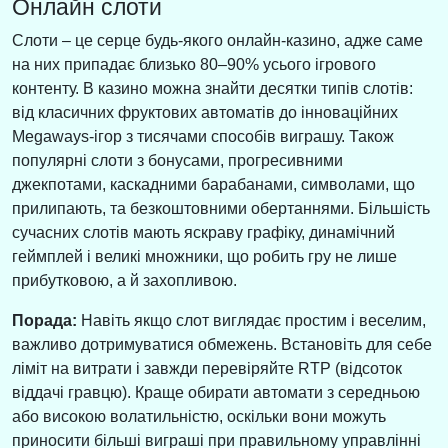
Онлайн слоти
Слоти – це серце будь-якого онлайн-казино, адже саме
на них припадає близько 80–90% усього ігрового
контенту. В казино можна знайти десятки типів слотів:
від класичних фруктових автоматів до інноваційних
Megaways-ігор з тисячами способів виграшу. Також
популярні слоти з бонусами, прогресивними
джекпотами, каскадними барабанами, символами, що
прилипають, та безкоштовними обертаннями. Більшість
сучасних слотів мають яскраву графіку, динамічний
геймплей і великі множники, що робить гру не лише
прибутковою, а й захопливою.
Порада:
Навіть якщо слот виглядає простим і веселим,
важливо дотримуватися обмежень. Встановіть для себе
ліміт на витрати і завжди перевіряйте RTP (відсоток
віддачі гравцю). Краще обирати автомати з середньою
або високою волатильністю, оскільки вони можуть
приносити більші виграші при правильному управлінні